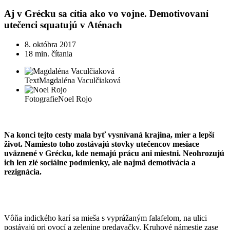
Aj v Grécku sa cítia ako vo vojne. Demotivovaní
utečenci squatujú v Aténach
8. októbra 2017
18 min. čítania
Text
Magdaléna Vaculčiaková
Fotografie
Noel Rojo
Na konci tejto cesty mala byť vysnívaná krajina, mier a lepší
život. Namiesto toho zostávajú stovky utečencov mesiace
uväznené v Grécku, kde nemajú prácu ani miestni. Neohrozujú
ich len zlé sociálne podmienky, ale najmä demotivácia a
rezignácia.
Vôňa indického karí sa mieša s vyprážaným falafelom, na ulici
postávajú pri ovocí a zelenine predavačky. Kruhové námestie zase