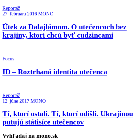
Reportáž
27. februára 2016
MONO
Útek za Dalajlámom. O utečencoch bez
krajiny, ktorí chcú byť cudzincami
Focus
ID – Roztrhaná identita utečenca
Reportáž
12. júna 2017
MONO
Tí, ktorí ostali. Tí, ktorí odišli. Ukrajinou
putujú státisíce utečencov
Vyhľadaj na mono.sk