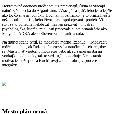
Dobrovoľné odchody utečencov už prebiehajú, ľudia sa vracajú
najmä z Nemecka do Afganistanu. „Vracajú sa späť, lebo je to lepšie
ako to, čo sme im ponúkli. Hoci tam hrozí riziko, je to prijateľnejšie,
než ponuka nihilistického života bez uspokojovania potrieb. Viac im
stojí za to poriadne niekde žiť, než len prežívať,“ myslí si
psychologička, ktorá v minulosti pracovala aj pre organizácie ako
Marginál, ADRA alebo Slovenská humanitná rada.
Na druhej strane tvrdí, že motiváciu možno „zapnúť“. „Motiváciu
môžete naplniť, ak ľuďom dáte zmysel a naučíte ich sebaregulovať
sa. Musia mať vnútornú motiváciu, lebo ak sú zameraní iba na
vonkajšie podmienky, tak to vzdajú,“ upozorňuje. Nedostatok
motivácie môže podľa Kuchárovej zohrať rolu aj v procese
integrácie.
Mesto plán nemá