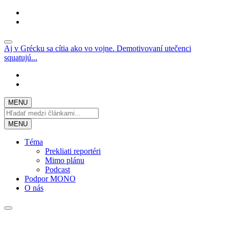
Aj v Grécku sa cítia ako vo vojne. Demotivovaní utečenci
squatujú...
MENU
MENU
Téma
Prekliati reportéri
Mimo plánu
Podcast
Podpor MONO
O nás