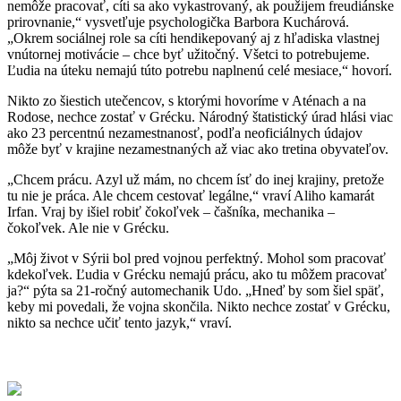
nemôže pracovať, cíti sa ako vykastrovaný, ak použijem freudiánske
prirovnanie,“ vysvetľuje psychologička Barbora Kuchárová.
„Okrem sociálnej role sa cíti hendikepovaný aj z hľadiska vlastnej
vnútornej motivácie – chce byť užitočný. Všetci to potrebujeme.
Ľudia na úteku nemajú túto potrebu naplnenú celé mesiace,“ hovorí.
Nikto zo šiestich utečencov, s ktorými hovoríme v Aténach a na
Rodose, nechce zostať v Grécku. Národný štatistický úrad hlási viac
ako 23 percentnú nezamestnanosť, podľa neoficiálnych údajov
môže byť v krajine nezamestnaných až viac ako tretina obyvateľov.
„Chcem prácu. Azyl už mám, no chcem ísť do inej krajiny, pretože
tu nie je práca. Ale chcem cestovať legálne,“ vraví Aliho kamarát
Irfan. Vraj by išiel robiť čokoľvek – čašníka, mechanika –
čokoľvek. Ale nie v Grécku.
„Môj život v Sýrii bol pred vojnou perfektný. Mohol som pracovať
kdekoľvek. Ľudia v Grécku nemajú prácu, ako tu môžem pracovať
ja?“ pýta sa 21-ročný automechanik Udo. „Hneď by som šiel späť,
keby mi povedali, že vojna skončila. Nikto nechce zostať v Grécku,
nikto sa nechce učiť tento jazyk,“ vraví.