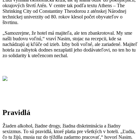
okrajových štvrtí Atén. V centre tak podľa textu Athens – The
Shrinking City od Constantiny Theodorou z aténskej Národnej
technickej univerzity od 80. rokov klesol počet obyvateľov o
štvrtinu.
„Samozrejme, že hotel má majiteľa, ale ten zbankrotoval. My sme
našli budovu voľnú,“ vraví Nasim, stojac na recepcii, kde sa
nachádzajú aj kľúče od izieb. Izby boli voľné, ale zariadené. Majiteľ
hotela za nábytok dodnes nezaplatil jeho dodávateľovi, no ten ho tu
zo solidarity k utečencom nechal.
Pravidlá
Žiaden alkohol, žiadne drogy, žiadna diskriminácia a žiadny
sexizmus. To sú pravidlá, ktoré platia pre všetkých v hoteli. „Ľudia,
čo tu žijú, musia raz do týždňa zadarmo pracovať,“ hovorí Nasim.