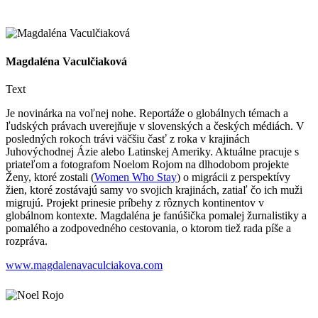
Magdaléna Vaculčiaková
Text
Je novinárka na voľnej nohe. Reportáže o globálnych témach a
ľudských právach uverejňuje v slovenských a českých médiách. V
posledných rokoch trávi väčšiu časť z roka v krajinách
Juhovýchodnej Ázie alebo Latinskej Ameriky. Aktuálne pracuje s
priateľom a fotografom Noelom Rojom na dlhodobom projekte
Ženy, ktoré zostali (
Women Who Stay
) o migrácii z perspektívy
žien, ktoré zostávajú samy vo svojich krajinách, zatiaľ čo ich muži
migrujú. Projekt prinesie príbehy z rôznych kontinentov v
globálnom kontexte. Magdaléna je fanúšička pomalej žurnalistiky a
pomalého a zodpovedného cestovania, o ktorom tiež rada píše a
rozpráva.
www.magdalenavaculciakova.com