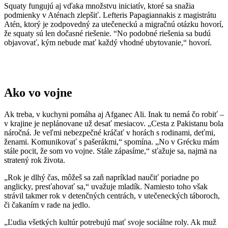
Squaty fungujú aj vďaka množstvu iniciatív, ktoré sa snažia
podmienky v Aténach zlepšiť. Lefteris Papagiannakis z magistrátu
Atén, ktorý je zodpovedný za utečeneckú a migračnú otázku hovorí,
že squaty sú len dočasné riešenie. “No podobné riešenia sa budú
objavovať, kým nebude mať každý vhodné ubytovanie,“ hovorí.
Ako vo vojne
Ak treba, v kuchyni pomáha aj Afganec Ali. Inak tu nemá čo robiť –
v krajine je neplánovane už desať mesiacov. „Cesta z Pakistanu bola
náročná. Je veľmi nebezpečné kráčať v horách s rodinami, deťmi,
ženami. Komunikovať s pašerákmi,“ spomína. „No v Grécku mám
stále pocit, že som vo vojne. Stále zápasíme,“ sťažuje sa, najmä na
stratený rok života.
„Rok je dlhý čas, môžeš sa zaň napríklad naučiť poriadne po
anglicky, presťahovať sa,“ uvažuje mladík. Namiesto toho však
strávil takmer rok v detenčných centrách, v utečeneckých táboroch,
či čakaním v rade na jedlo.
„Ľudia všetkých kultúr potrebujú mať svoje sociálne roly. Ak muž