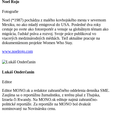
Noel Rojo
Fotografie
Noel (*1987) pochádza z malého kovbojského mesta v severnom
Mexiku, no ako mladý emigroval do USA. Posledné dva roky
cestuje po svete ako fotoreportér a venuje sa globálnym témam ako
migrácia, ľudské práva a rozvoj. Svoje práce publikoval vo
viacerých medzinárodných médiách. Tiež aktuálne pracuje na
dokumentárnom projekte Women Who Stay.
www.noelrojo.com
Lukáš Onderčanin
Editor
Editor MONO.sk a redaktor zahraničného oddelenia denníka SME.
Zaujíma sa o reportážnu žurnalistiku, z terénu písal z Thajska,
Izraela či Rwandy. Na MONO.sk edituje najmä zahranično-
politické reportáže. Za reportáže na MONO bol dvakrát
nominovaný na Novinársku cenu.