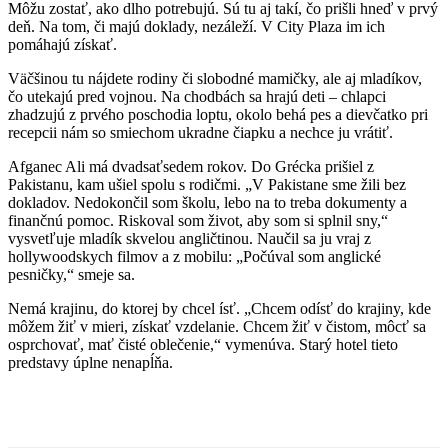
Môžu zostať, ako dlho potrebujú. Sú tu aj takí, čo prišli hneď v prvý
deň. Na tom, či majú doklady, nezáleží. V City Plaza im ich
pomáhajú získať.
Väčšinou tu nájdete rodiny či slobodné mamičky, ale aj mladíkov,
čo utekajú pred vojnou. Na chodbách sa hrajú deti – chlapci
zhadzujú z prvého poschodia loptu, okolo behá pes a dievčatko pri
recepcii nám so smiechom ukradne čiapku a nechce ju vrátiť.
Afganec Ali má dvadsaťsedem rokov. Do Grécka prišiel z
Pakistanu, kam ušiel spolu s rodičmi. „V Pakistane sme žili bez
dokladov. Nedokončil som školu, lebo na to treba dokumenty a
finančnú pomoc. Riskoval som život, aby som si splnil sny,“
vysvetľuje mladík skvelou angličtinou. Naučil sa ju vraj z
hollywoodskych filmov a z mobilu: „Počúval som anglické
pesničky,“ smeje sa.
Nemá krajinu, do ktorej by chcel ísť. „Chcem odísť do krajiny, kde
môžem žiť v mieri, získať vzdelanie. Chcem žiť v čistom, môcť sa
osprchovať, mať čisté oblečenie,“ vymenúva. Starý hotel tieto
predstavy úplne nenapĺňa.