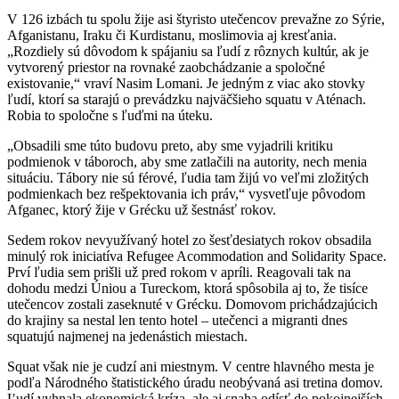
V 126 izbách tu spolu žije asi štyristo utečencov prevažne zo Sýrie,
Afganistanu, Iraku či Kurdistanu, moslimovia aj kresťania.
„Rozdiely sú dôvodom k spájaniu sa ľudí z rôznych kultúr, ak je
vytvorený priestor na rovnaké zaobchádzanie a spoločné
existovanie,“ vraví Nasim Lomani. Je jedným z viac ako stovky
ľudí, ktorí sa starajú o prevádzku najväčšieho squatu v Aténach.
Robia to spoločne s ľuďmi na úteku.
„Obsadili sme túto budovu preto, aby sme vyjadrili kritiku
podmienok v táboroch, aby sme zatlačili na autority, nech menia
situáciu. Tábory nie sú férové, ľudia tam žijú vo veľmi zložitých
podmienkach bez rešpektovania ich práv,“ vysvetľuje pôvodom
Afganec, ktorý žije v Grécku už šestnásť rokov.
Sedem rokov nevyužívaný hotel zo šesťdesiatych rokov obsadila
minulý rok iniciatíva Refugee Acommodation and Solidarity Space.
Prví ľudia sem prišli už pred rokom v apríli. Reagovali tak na
dohodu medzi Úniou a Tureckom, ktorá spôsobila aj to, že tisíce
utečencov zostali zaseknuté v Grécku. Domovom prichádzajúcich
do krajiny sa nestal len tento hotel – utečenci a migranti dnes
squatujú najmenej na jedenástich miestach.
Squat však nie je cudzí ani miestnym. V centre hlavného mesta je
podľa Národného štatistického úradu neobývaná asi tretina domov.
Ľudí vyhnala ekonomická kríza, ale aj snaha odísť do pokojnejších,