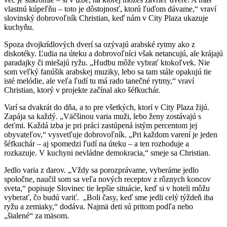
vlastnú kúpeľňu – toto je dôstojnosť, ktorú ľuďom dávame,“ vraví
slovinský dobrovoľník Christian, keď nám v City Plaza ukazuje
kuchyňu.
Spoza dvojkrídlových dverí sa ozývajú arabské rytmy ako z
diskotéky. Ľudia na úteku a dobrovoľníci však netancujú, ale krájajú
paradajky či miešajú ryžu. „Hudbu môže vybrať ktokoľvek. Nie
som veľký fanúšik arabskej muziky, lebo sa tam stále opakujú tie
isté melódie, ale veľa ľudí tu má rado tanečné rytmy,“ vraví
Christian, ktorý v projekte začínal ako šéfkuchár.
Varí sa dvakrát do dňa, a to pre všetkých, ktorí v City Plaza žijú.
Zapája sa každý. „Väčšinou varia muži, lebo ženy zostávajú s
deťmi. Každá izba je pri práci zastúpená istým percentom jej
obyvateľov,“ vysvetľuje dobrovoľník. „Pri každom varení je jeden
šéfkuchár – aj spomedzi ľudí na úteku – a ten rozhoduje a
rozkazuje. V kuchyni nevládne demokracia,“ smeje sa Christian.
Jedlo varia z darov. „Vždy sa porozprávame, vyberáme jedlo
spoločne, naučil som sa veľa nových receptov z rôznych koncov
sveta,“ popisuje Slovinec tie lepšie situácie, keď si v hoteli môžu
vyberať, čo budú variť. „Boli časy, keď sme jedli celý týždeň iba
ryžu a zemiaky,“ dodáva. Najmä deti sú pritom podľa neho
„šialené“ za mäsom.