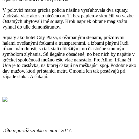
V polovici marca grécka polícia násilne vysťahovala dva squaty.
Zadržala viac ako sto utečencov. Tí bez papierov skončili vo väzbe.
Ostatných ubytovali iné squaty. Krok napriek obrane magistrátu
vyhnal do ulíc demonštrantov.
Squaty ako hotel City Plaza, s ošarpanými stenami, prázdnymi
halami ovešanými fotkami a transparentmi, a izbami plnými ľudí
rôznej národnosti, sa tak stali dôležitým, no čiastočne smutným
symbolom zlyhania. Sú ilegálne obsadené, no bez nich by napätie v
gréckej spoločnosti možno ešte viac narastalo. Pre Aliho, Irfana či
Uda je to zastávka, na ktorej čakajú na meškajúci spoj. Podobne ako
dav mužov, ktorí pri stanici metra Omonia len tak postávajú pri
západe slnka. A čakajú.
Táto reportáž vznikla v marci 2017.