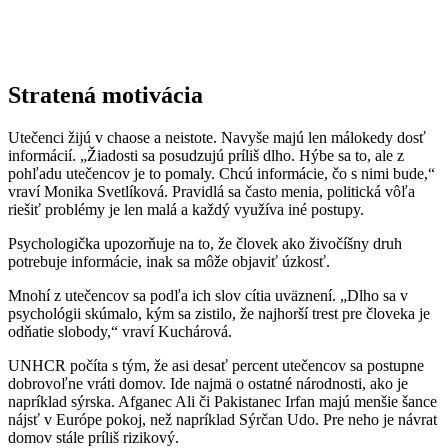
Stratená motivácia
Utečenci žijú v chaose a neistote. Navyše majú len málokedy dosť
informácií. „Žiadosti sa posudzujú príliš dlho. Hýbe sa to, ale z
pohľadu utečencov je to pomaly. Chcú informácie, čo s nimi bude,“
vraví Monika Svetlíková. Pravidlá sa často menia, politická vôľa
riešiť problémy je len malá a každý využíva iné postupy.
Psychologička upozorňuje na to, že človek ako živočíšny druh
potrebuje informácie, inak sa môže objaviť úzkosť.
Mnohí z utečencov sa podľa ich slov cítia uväznení. „Dlho sa v
psychológii skúmalo, kým sa zistilo, že najhorší trest pre človeka je
odňatie slobody,“ vraví Kuchárová.
UNHCR počíta s tým, že asi desať percent utečencov sa postupne
dobrovoľne vráti domov. Ide najmä o ostatné národnosti, ako je
napríklad sýrska. Afganec Ali či Pakistanec Irfan majú menšie šance
nájsť v Európe pokoj, než napríklad Sýrčan Udo. Pre neho je návrat
domov stále príliš rizikový.