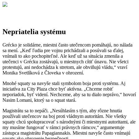
Nepriatelia systému
Grécko je solidárne, miestni často utečencom pomáhajú, no nálada
sa mení. „Keď ľudia pre vojnu prichádzali a posúvali sa ďalej,
vnímali to ako pochopiteľné. Ale keď už sa situácia zmenila a
utečenci v Grécku zostávajú, u miestnych cítiť únavu. Nie všetci
protestujú, ani nedochádza k stretom, ale obviňujú vládu,“ vraví
Monika Svetlíková z Človeka v ohrození.
Mnohé squaty sa navyše stali symbolom boja proti systému. Aj
iniciatíva za City Plaza chce byť aktívna. „Chceme robiť
neporiadok, byť videní. Nechceme, aby sa tu dialo neprávo,“ hovorí
Nasim Lomani, ktorý sa o squat stará.
Magistrátu sa to nepáči. „Nesúhlasím s tým, aby rôzne hnutia
používali utečencov na boj proti vládnym autoritám. Nie všetky
squaty chcú spolupracovať s národnými či miestnymi autoritami, ale
my musíme fungovať v rámci právnych rámcov,“ argumentuje
zástupca magistrátu Papagiannakis. Miestni navyše často vnímajú
squaty ako ohrozenie bezpečnosti.