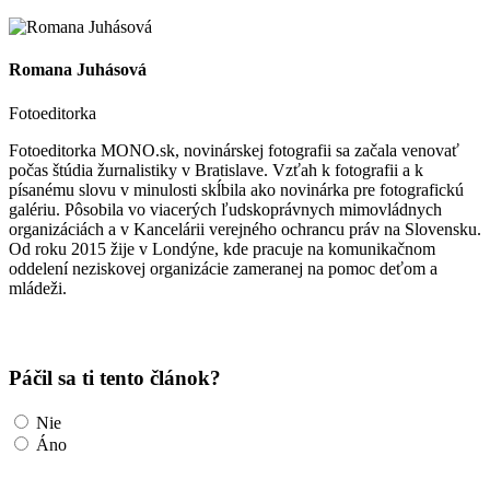
Romana Juhásová
Fotoeditorka
Fotoeditorka MONO.sk, novinárskej fotografii sa začala venovať
počas štúdia žurnalistiky v Bratislave. Vzťah k fotografii a k
písanému slovu v minulosti skĺbila ako novinárka pre fotografickú
galériu. Pôsobila vo viacerých ľudskoprávnych mimovládnych
organizáciách a v Kancelárii verejného ochrancu práv na Slovensku.
Od roku 2015 žije v Londýne, kde pracuje na komunikačnom
oddelení neziskovej organizácie zameranej na pomoc deťom a
mládeži.
Páčil sa ti tento článok?
Nie
Áno