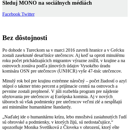
Sleduj MONO na sociálnych médiách
Facebook
Twitter
Bez dôstojnosti
Po dohode s Tureckom sa v marci 2016 zavreli hranice a v Grécku
zostali zaseknuté desaťtisíce utečencov. Aj keď sa oproti minulému
roku počet prichádzajúcich migrantov výrazne znížil, v krajine a na
ostrovoch zostáva podľa júnových údajov Vysokého úradu
komisára OSN pre utečencov (UNHCR) vyše 47-tisíc utečencov.
Minulý rok bol pre krajinu extrémne náročný – počet žiadostí o azyl
stúpol o takmer tristo percent a prijímacie centrá na ostrovoch a
pevnine zostali preplnené. V júli rozbehla program pre nájdenie
ubytovania pre utečencov aj Európska komisia. Aj v nových
táboroch sú však podmienky pre utečencov veľmi zlé a nespĺňajú
ani minimálne humanitárne štandardy.
„Naďalej ide o humanitárnu krízu, lebo množstvá zasiahnutých ľudí
sú obrovské a podmienky, v ktorých žijú, sú nedostačujúce,“
upozorňuje Monika Svetlíková z Človeka v ohrození, ktorý ešte