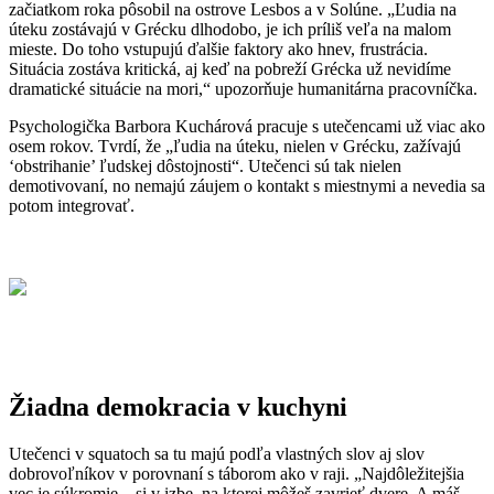
začiatkom roka pôsobil na ostrove Lesbos a v Solúne. „Ľudia na
úteku zostávajú v Grécku dlhodobo, je ich príliš veľa na malom
mieste. Do toho vstupujú ďalšie faktory ako hnev, frustrácia.
Situácia zostáva kritická, aj keď na pobreží Grécka už nevidíme
dramatické situácie na mori,“ upozorňuje humanitárna pracovníčka.
Psychologička Barbora Kuchárová pracuje s utečencami už viac ako
osem rokov. Tvrdí, že „ľudia na úteku, nielen v Grécku, zažívajú
‘obstrihanie’ ľudskej dôstojnosti“. Utečenci sú tak nielen
demotivovaní, no nemajú záujem o kontakt s miestnymi a nevedia sa
potom integrovať.
Žiadna demokracia v kuchyni
Utečenci v squatoch sa tu majú podľa vlastných slov aj slov
dobrovoľníkov v porovnaní s táborom ako v raji. „Najdôležitejšia
vec je súkromie – si v izbe, na ktorej môžeš zavrieť dvere. A máš