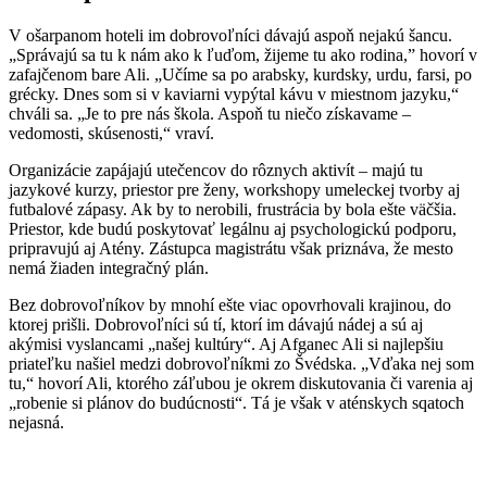
V ošarpanom hoteli im dobrovoľníci dávajú aspoň nejakú šancu.
„Správajú sa tu k nám ako k ľuďom, žijeme tu ako rodina,” hovorí v
zafajčenom bare Ali. „Učíme sa po arabsky, kurdsky, urdu, farsi, po
grécky. Dnes som si v kaviarni vypýtal kávu v miestnom jazyku,“
chváli sa. „Je to pre nás škola. Aspoň tu niečo získavame –
vedomosti, skúsenosti,“ vraví.
Organizácie zapájajú utečencov do rôznych aktivít – majú tu
jazykové kurzy, priestor pre ženy, workshopy umeleckej tvorby aj
futbalové zápasy. Ak by to nerobili, frustrácia by bola ešte väčšia.
Priestor, kde budú poskytovať legálnu aj psychologickú podporu,
pripravujú aj Atény. Zástupca magistrátu však priznáva, že mesto
nemá žiaden integračný plán.
Bez dobrovoľníkov by mnohí ešte viac opovrhovali krajinou, do
ktorej prišli. Dobrovoľníci sú tí, ktorí im dávajú nádej a sú aj
akýmisi vyslancami „našej kultúry“. Aj Afganec Ali si najlepšiu
priateľku našiel medzi dobrovoľníkmi zo Švédska. „Vďaka nej som
tu,“ hovorí Ali, ktorého záľubou je okrem diskutovania či varenia aj
„robenie si plánov do budúcnosti“. Tá je však v aténskych sqatoch
nejasná.