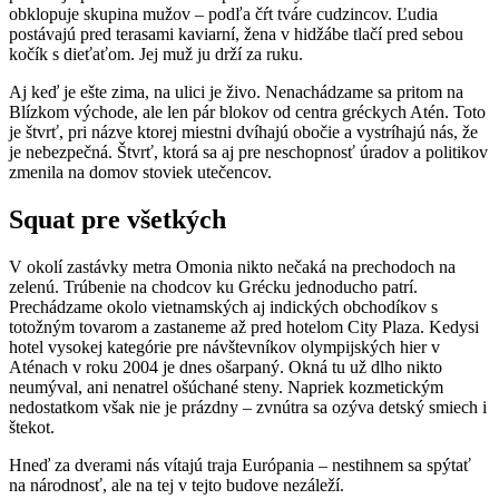
obklopuje skupina mužov – podľa čŕt tváre cudzincov. Ľudia
postávajú pred terasami kaviarní, žena v hidžábe tlačí pred sebou
kočík s dieťaťom. Jej muž ju drží za ruku.
Aj keď je ešte zima, na ulici je živo. Nenachádzame sa pritom na
Blízkom východe, ale len pár blokov od centra gréckych Atén. Toto
je štvrť, pri názve ktorej miestni dvíhajú obočie a vystríhajú nás, že
je nebezpečná. Štvrť, ktorá sa aj pre neschopnosť úradov a politikov
zmenila na domov stoviek utečencov.
Squat pre všetkých
V okolí zastávky metra Omonia nikto nečaká na prechodoch na
zelenú. Trúbenie na chodcov ku Grécku jednoducho patrí.
Prechádzame okolo vietnamských aj indických obchodíkov s
totožným tovarom a zastaneme až pred hotelom City Plaza. Kedysi
hotel vysokej kategórie pre návštevníkov olympijských hier v
Aténach v roku 2004 je dnes ošarpaný. Okná tu už dlho nikto
neumýval, ani nenatrel ošúchané steny. Napriek kozmetickým
nedostatkom však nie je prázdny – zvnútra sa ozýva detský smiech i
štekot.
Hneď za dverami nás vítajú traja Európania – nestihnem sa spýtať
na národnosť, ale na tej v tejto budove nezáleží.